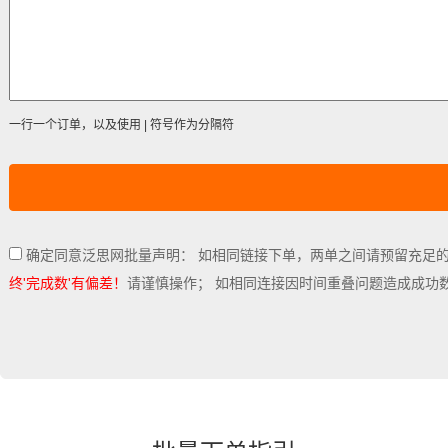
一行一个订单，以及使用 | 符号作为分隔符
确定同意泛思网批量声明： 如相同链接下单，两单之间请预留充足
终'完成数'有偏差！
请谨慎操作； 如相同连接因时间重叠问题造成成功