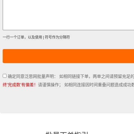
一行一个订单，以及使用 | 符号作为分隔符
确定同意泛思网批量声明： 如相同链接下单，两单之间请预留充足
终'完成数'有偏差！
请谨慎操作； 如相同连接因时间重叠问题造成成功