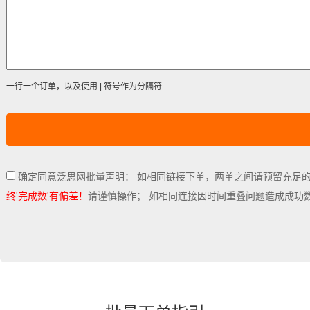
一行一个订单，以及使用 | 符号作为分隔符
确定同意泛思网批量声明： 如相同链接下单，两单之间请预留充足
终'完成数'有偏差！
请谨慎操作； 如相同连接因时间重叠问题造成成功