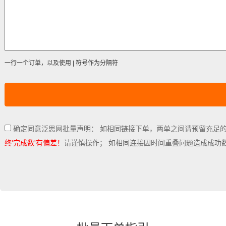
一行一个订单，以及使用 | 符号作为分隔符
确定同意泛思网批量声明： 如相同链接下单，两单之间请预留充足
终'完成数'有偏差！
请谨慎操作； 如相同连接因时间重叠问题造成成功