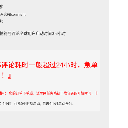
别：
子评论FBcomment
务：
ok表情符号评论全球用户启动时间0-6小时
书评论耗时一般超过24小时，急单
！！』
时间： 您的订单下单后，泛思网任务系统下发任务的开始时间，非
-6小时, 可能0小时就启动, 最晚6小时启动任务。